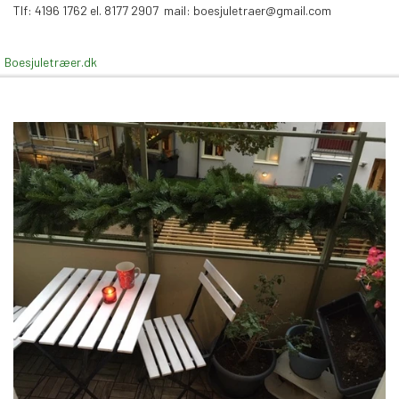
Tlf: 4196 1762 el.
8177 2907 mail: boesjuletraer@gmail.com
Boesjuletræer.dk