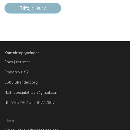
Tilføj til kurv
Kontaktoplysninger
Boes juletræer
Emborgvej 92
8660 Skanderborg
Mail: boesjuletraer@gmail.com
tlf: 4196 1762 eller 8177 2907
Links
Salgs- og leveringsbetingelser