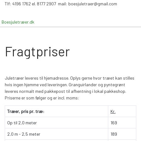
Tlf: 4196 1762 el.
8177 2907 mail: boesjuletraer@gmail.com
Boesjuletræer.dk
Fragtpriser
Juletræer leveres til hjemadresse. Oplys gerne hvor træet kan stilles
hvis ingen hjemme ved leveringen. Granguirlander og pyntegrønt
leveres normalt med pakkepost til afhentning i lokal pakkeshop.
Priserne er som følger og er incl. moms:
Træer, pris pr. træ:
Kr.
Op til 2,0 meter
169
2,0 m - 2,5 meter
189