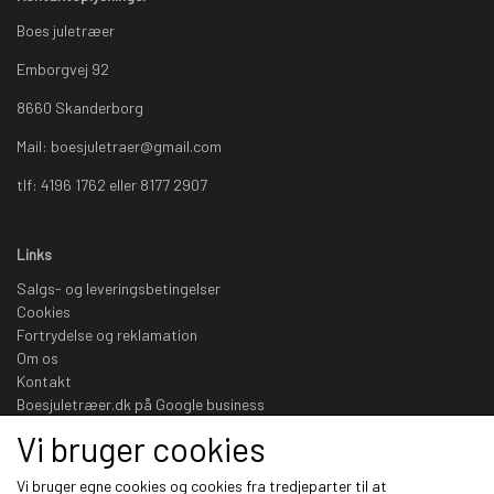
Boes juletræer
Emborgvej 92
8660 Skanderborg
Mail: boesjuletraer@gmail.com
tlf: 4196 1762 eller 8177 2907
Links
Salgs- og leveringsbetingelser
Cookies
Fortrydelse og reklamation
Om os
Kontakt
Boesjuletræer.dk på Google business
Vi bruger cookies
Sociale medier
Vi bruger egne cookies og cookies fra tredjeparter til at