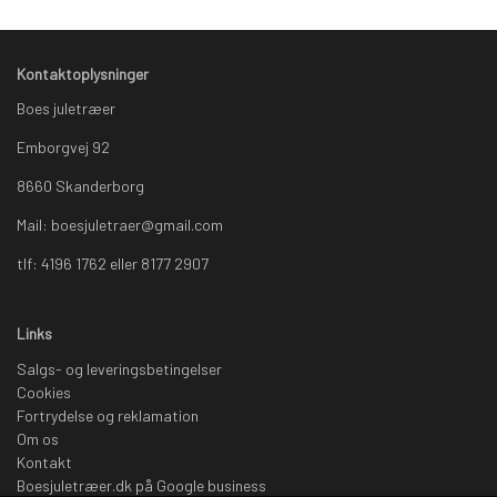
Kontaktoplysninger
Boes juletræer
Emborgvej 92
8660 Skanderborg
Mail: boesjuletraer@gmail.com
tlf: 4196 1762 eller 8177 2907
Links
Salgs- og leveringsbetingelser
Cookies
Fortrydelse og reklamation
Om os
Kontakt
Boesjuletræer.dk på Google business